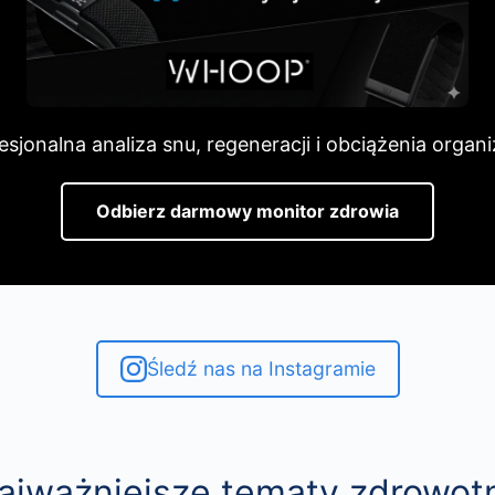
esjonalna analiza snu, regeneracji i obciążenia organ
Odbierz darmowy monitor zdrowia
Śledź nas na Instagramie
ajważniejsze tematy zdrowot