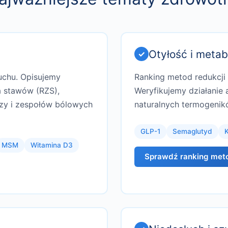
Otyłość i metab
uchu. Opisujemy
Ranking metod redukcji
a stawów (RZS),
Weryfikujemy działanie
zy i zespołów bólowych
naturalnych termogenik
GLP-1
Semaglutyd
K
MSM
Witamina D3
Sprawdź ranking met