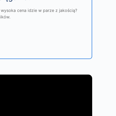
 wysoka cena idzie w parze z jakością?
ników.