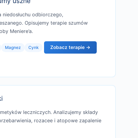
zumy uszne
a niedosłuchu odbiorczego,
eszanego. Opisujemy terapie szumów
roby Meniere’a.
Zobacz terapie →
Magnez
Cynk
i
smetyków leczniczych. Analizujemy składy
przebarwienia, rozacee i atopowe zapalenie