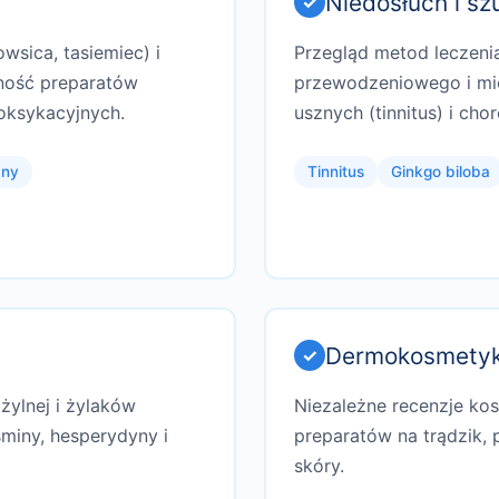
Niedosłuch i s
wsica, tasiemiec) i
Przegląd metod leczeni
ność preparatów
przewodzeniowego i mi
oksykacyjnych.
usznych (tinnitus) i cho
zny
Tinnitus
Ginkgo biloba
Dermokosmetyk
żylnej i żylaków
Niezależne recenzje ko
miny, hesperydyny i
preparatów na trądzik, 
skóry.