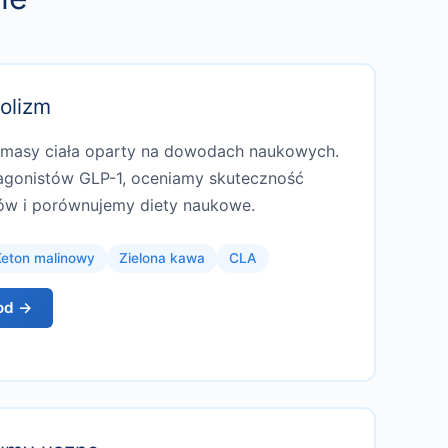
olizm
 masy ciała oparty na dowodach naukowych.
 agonistów GLP-1, oceniamy skuteczność
ów i porównujemy diety naukowe.
eton malinowy
Zielona kawa
CLA
od →