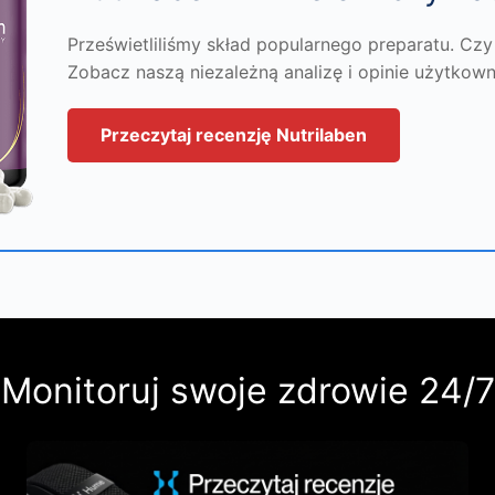
Prześwietliliśmy skład popularnego preparatu. Czy
Zobacz naszą niezależną analizę i opinie użytkow
Przeczytaj recenzję Nutrilaben
Monitoruj swoje zdrowie 24/7