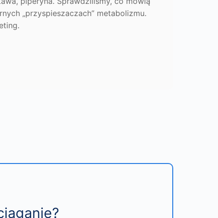
kawa, piperyna. Sprawdziliśmy, co mówią
arnych „przyspieszaczach” metabolizmu.
eting.
ciąganie?