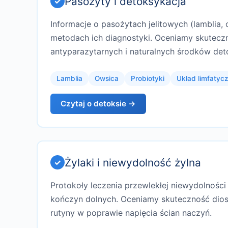
Pasożyty i detoksykacja
Informacje o pasożytach jelitowych (lamblia, o
metodach ich diagnostyki. Oceniamy skutecz
antyparazytarnych i naturalnych środków det
Lamblia
Owsica
Probiotyki
Układ limfatyc
Czytaj o detoksie →
Żylaki i niewydolność żylna
Protokoły leczenia przewlekłej niewydolności 
kończyn dolnych. Oceniamy skuteczność dios
rutyny w poprawie napięcia ścian naczyń.