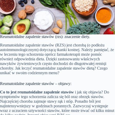
Reumatoidalne zapalenie stawów (rzs): znaczenie diety.
Reumatoidalne zapalenie stawów (RZS) jest chorobą (o podłożu
autoimmunologicznym) dotyczącą tkanki kostnej. Należy pamiętać, że
w leczeniu tego schorzenia oprócz farmakoterapii może pomóc
również odpowiednia dieta. Dzięki zastosowaniu właściwych
nawyków żywieniowych często dochodzi do długotrwałej remisji
choroby. Jak leczyć reumatoidalne zapalenie stawów dietą? Czego
unikać w swoim codziennym menu?
Reumatoidalne zapalenie stawów – objawy:
Co to jest reumatoidalne zapalenie stawów
i jak się objawia? Do
symptomów tego schorzenia zalicza się ból oraz obrzęk stawów.
Najczęściej choroba zajmuje stawy rąk i stóp. Ponadto ból jest
najintensywniejszy w godzinach porannych. Zazwyczaj występuje
wraz z uczuciem sztywności stawów, które może trwać od kilku minut