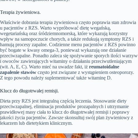
Terapia żywieniowa.
Właściwie dobrania terapia żywieniowa często poprawia stan zdrowia
u pacjentów z RZS. Warto wypróbować dietę wegańską,
wegetariańską oraz śródziemnomorską, które wykazują korzystny
wpływ na samopoczucie chorych, a także redukują symptomy RZS i
hamują procesy zapalne. Codzienne menu pacjentów z RZS powinno
być bogate w kwasy omega-3, ponieważ wykazują one działanie
przeciwzapalne. Ponadto zaleca się spożywanie sporych ilości warzyw
i owoców zawierających witaminy o działaniu przeciwutleniającym
(wit. A, E, C). Warto mieć na uwadze fakt, iż
reumatoidalne
zapalenie stawów
często jest związane z wystąpieniem osteoporozy.
Z tego powodu należy suplementować także witaminę D.
Klucz do długotrwałej remisji.
Dieta przy RZS jest integralną częścią leczenia. Stosowanie diety
przeciwzapalnej, eliminacja produktów prozapalnych i utrzymanie
prawidłowej masy ciała to klucz do długotrwałej remisji i poprawy
jakości życia pacjentów. Zawsze skonsultuj swój plan żywieniowy z
lekarzem lub dietetykiem klinicznym.