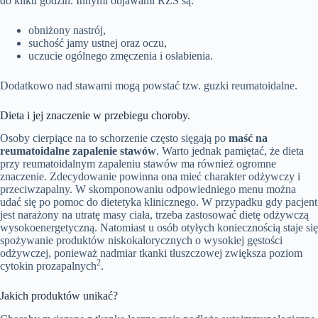
do kilku godzin. Innymi objawami RZS są:
obniżony nastrój,
suchość jamy ustnej oraz oczu,
uczucie ogólnego zmęczenia i osłabienia.
Dodatkowo nad stawami mogą powstać tzw. guzki reumatoidalne.
Dieta i jej znaczenie w przebiegu choroby.
Osoby cierpiące na to schorzenie często sięgają po
maść na
reumatoidalne zapalenie stawów
. Warto jednak pamiętać, że dieta
przy reumatoidalnym zapaleniu stawów ma również ogromne
znaczenie. Zdecydowanie powinna ona mieć charakter odżywczy i
przeciwzapalny. W skomponowaniu odpowiedniego menu można
udać się po pomoc do dietetyka klinicznego. W przypadku gdy pacjent
jest narażony na utratę masy ciała, trzeba zastosować dietę odżywczą
wysokoenergetyczną. Natomiast u osób otyłych koniecznością staje się
spożywanie produktów niskokalorycznych o wysokiej gęstości
odżywczej, ponieważ nadmiar tkanki tłuszczowej zwiększa poziom
2
cytokin prozapalnych
.
Jakich produktów unikać?