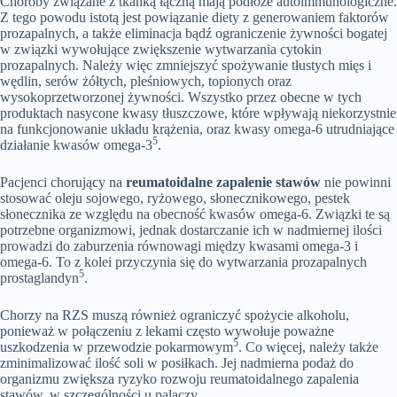
Choroby związane z tkanką łączną mają podłoże autoimmunologiczne.
Z tego powodu istotą jest powiązanie diety z generowaniem faktorów
prozapalnych, a także eliminacja bądź ograniczenie żywności bogatej
w związki wywołujące zwiększenie wytwarzania cytokin
prozapalnych. Należy więc zmniejszyć spożywanie tłustych mięs i
wędlin, serów żółtych, pleśniowych, topionych oraz
wysokoprzetworzonej żywności. Wszystko przez obecne w tych
produktach nasycone kwasy tłuszczowe, które wpływają niekorzystnie
na funkcjonowanie układu krążenia, oraz kwasy omega-6 utrudniające
5
działanie kwasów omega-3
.
Pacjenci chorujący na
reumatoidalne zapalenie stawów
nie powinni
stosować oleju sojowego, ryżowego, słonecznikowego, pestek
słonecznika ze względu na obecność kwasów omega-6. Związki te są
potrzebne organizmowi, jednak dostarczanie ich w nadmiernej ilości
prowadzi do zaburzenia równowagi między kwasami omega-3 i
omega-6. To z kolei przyczynia się do wytwarzania prozapalnych
5
prostaglandyn
.
Chorzy na RZS muszą również ograniczyć spożycie alkoholu,
ponieważ w połączeniu z lekami często wywołuje poważne
5
uszkodzenia w przewodzie pokarmowym
. Co więcej, należy także
zminimalizować ilość soli w posiłkach. Jej nadmierna podaż do
organizmu zwiększa ryzyko rozwoju reumatoidalnego zapalenia
stawów, w szczególności u palaczy.