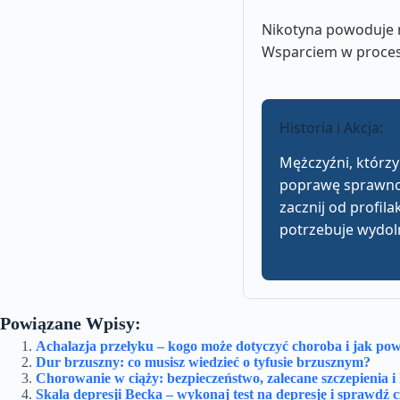
Nikotyna powoduje n
Wsparciem w procesi
Historia i Akcja:
Mężczyźni, którz
poprawę sprawnoś
zacznij od profila
potrzebuje wydoln
Powiązane Wpisy:
Achalazja przełyku – kogo może dotyczyć choroba i jak powi
Dur brzuszny: co musisz wiedzieć o tyfusie brzusznym?
Chorowanie w ciąży: bezpieczeństwo, zalecane szczepienia i 
Skala depresji Becka – wykonaj test na depresję i sprawdź 