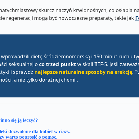
atychmiastowy skurcz naczyń krwionośnych, co osłabia na
e regeneracji mogą być nowoczesne preparaty, takie jak
F
y wprowadzili dietę śródziemnomorską i 150 minut ruchu t
ci seksualnej o
co trzeci punkt
w skali IIEF-5. Jeśli zauwa
ktyki i sprawdź
najlepsze naturalne sposoby na erekcję
. T
ości, a nie tylko doraźnej chemii.
nno się ją leczyć?
leki dozwolone dla kobiet w ciąży.
czy warto poprosić o pomoc.