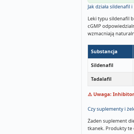
Jak działa sildenafil 
Leki typu sildenafil
cGMP odpowiedzialne
wzmacniają naturaln
Substancja
Sildenafil
Tadalafil
⚠️ Uwaga: Inhibito
Czy suplementy i że
Żaden suplement diet
tkanek. Produkty te 