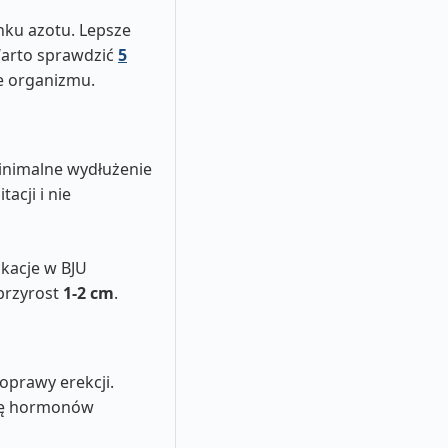
nku azotu. Lepsze
Warto sprawdzić
5
e organizmu.
inimalne wydłużenie
acji i nie
ikacje w BJU
przyrost
1-2 cm
.
oprawy erekcji.
anę hormonów