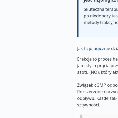
Skuteczna terapi
po niedobory tes
metody trakcyjne
Jak fizjologicznie 
Erekcja to proces h
jamistych prącia pr
azotu (NO), który a
Związek cGMP odpowi
Rozszerzone naczyni
odpływu. Każde zakł
sztywności.