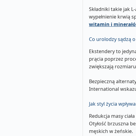
Składniki takie jak 
wypełnienie krwią s
witamin i minerałó
Co urolodzy sądzą 
Ekstendery to jedy
prącia poprzez proce
zwiększają rozmiaru 
Bezpieczną alternat
International wskaz
Jak styl życia wpły
Redukcja masy ciała 
Otyłość brzuszna b
męskich w żeńskie.