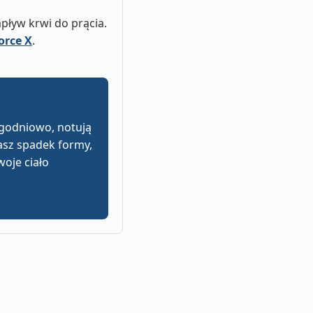
pływ krwi do prącia.
orce X
.
ygodniowo, notują
żasz spadek formy,
woje ciało