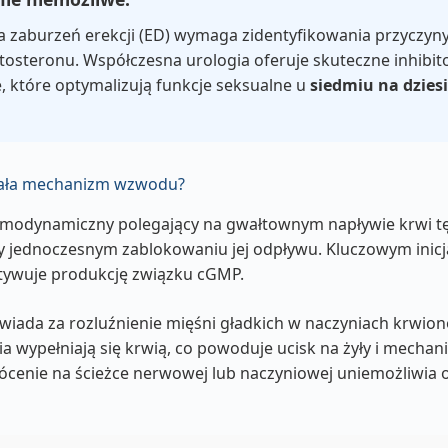
a zaburzeń erekcji (ED) wymaga zidentyfikowania przyczyn
tosteronu. Współczesna urologia oferuje skuteczne inhibit
, które optymalizują funkcje seksualne u
siedmiu na dzies
działa mechanizm wzwodu?
emodynamiczny polegający na gwałtownym napływie krwi tęt
zy jednoczesnym zablokowaniu jej odpływu. Kluczowym inicj
ktywuje produkcję związku cGMP.
ada za rozluźnienie mięśni gładkich w naczyniach krwion
a wypełniają się krwią, co powoduje ucisk na żyły i mechan
ócenie na ścieżce nerwowej lub naczyniowej uniemożliwia o