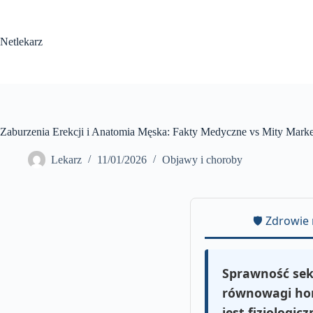
Przejdź
do
treści
Netlekarz
Zaburzenia Erekcji i Anatomia Męska: Fakty Medyczne vs Mity Mark
Lekarz
11/01/2026
Objawy i choroby
🛡️ Zdrowie
Sprawność sek
równowagi hor
jest fizjologic