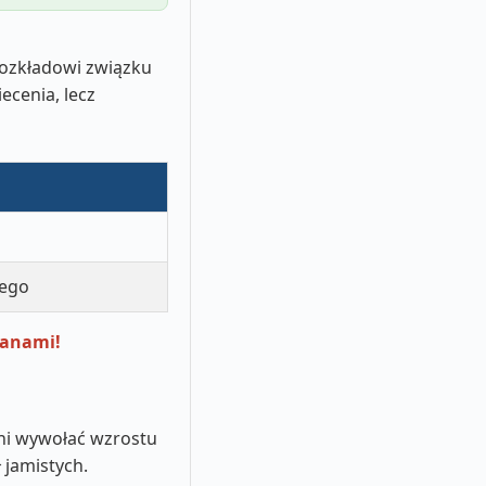
 rozkładowi związku
ecenia, lecz
nego
tanami!
ani wywołać wzrostu
 jamistych.