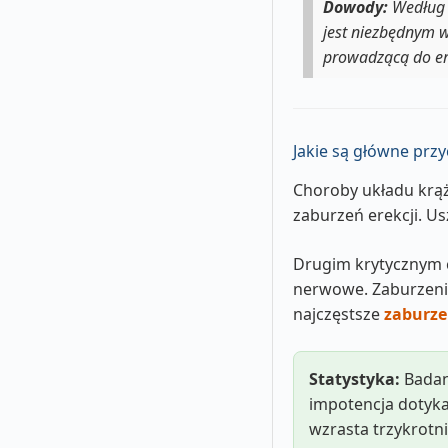
Dowody:
Według G
jest niezbędnym 
prowadzącą do ere
Jakie są główne przy
Choroby układu krąże
zaburzeń erekcji. Us
Drugim krytycznym c
nerwowe. Zaburzenia
najczęstsze
zaburzen
Statystyka:
Badan
impotencja dotyk
wzrasta trzykrotni