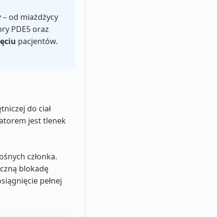
y – od miażdżycy
ory PDE5 oraz
ięciu
pacjentów.
niczej do ciał
atorem jest tlenek
ośnych członka.
iczną blokadę
siągnięcie pełnej