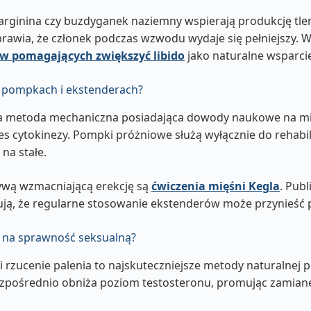
L-arginina czy buzdyganek naziemny wspierają produkcję tle
prawia, że członek podczas wzwodu wydaje się pełniejszy. 
w pomagających zwiększyć libido
jako naturalne wsparci
o pompkach i ekstenderach?
na metoda mechaniczna posiadająca dowody naukowe na m
s cytokinezy. Pompki próżniowe służą wyłącznie do rehabilit
na stałe.
ywą wzmacniającą erekcję są
ćwiczenia mięśni Kegla
. Publ
ują, że regularne stosowanie ekstenderów może przynieść 
wa na sprawność seksualną?
i rzucenie palenia to najskuteczniejsze metody naturalnej p
ezpośrednio obniża poziom testosteronu, promując zami