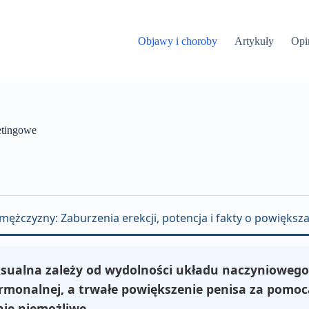
Objawy i choroby
Artykuły
Opi
etingowe
 mężczyzny: Zaburzenia erekcji, potencja i fakty o powiększ
sualna zależy od wydolności układu naczyniowego
monalnej, a trwałe powiększenie penisa za pomo
znie niemożliwe.