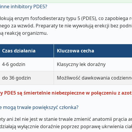
i inne inhibitory PDE5?
 blokują enzym fosfodiesterazy typu 5 (PDE5), co zapobiega
go za wzwód. Preparaty te nie wywołują erekcji bez podni
ą reakcję organizmu.
Czas działania
Kluczowa cecha
4-6 godzin
Klasyczny lek doraźny
do 36 godzin
Możliwość dawkowania codzien
ry PDE5 są śmiertelnie niebezpieczne w połączeniu z azo
le mogą trwale powiększyć członka?
y ani żel nie jest w stanie trwale zmienić anatomii prącia 
działają wyłącznie doraźnie poprzez poprawę ukrwienia ciał