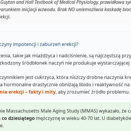
uyton and Hall Textbook of Medical Physiology, prawidłowa syn
warunkiem inicjacji wzwodu. Brak NO uniemożliwia kaskadę bio
kcji.
czyny impotencji i zaburzeń erekcji?
nia, takie jak miażdżyca i nadciśnienie, są najczęstszą pr
zkodzony śródbłonek naczyń nie produkuje wystarczającej i
zynnikiem jest cukrzyca, która niszczy drobne naczynia k
 hormonalne drastycznie obniżają libido i reaktywność na
ia erekcji – fakty i mity
, aby zrozumieć źródło problemu.
ie Massachusetts Male Aging Study (MMAS) wykazało, że c
a
co dziesiątego
mężczyznę w wieku 40-70 lat. U diabetykó
e.