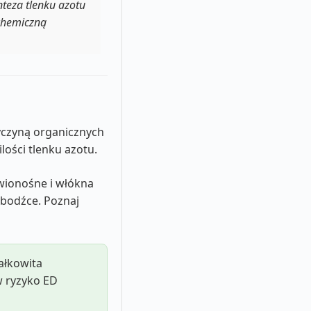
teza tlenku azotu
chemiczną
zyczyną organicznych
lości tlenku azotu.
rwionośne i włókna
 bodźce. Poznaj
ałkowita
w ryzyko ED