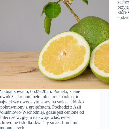
zachę
przyj
które 
codzi
Zaktualizowano, 05.09.2025. Pomelo, znane
również jako pummelo lub citrus maxima, to
największy owoc cytrusowy na świecie, blisko
spokrewniony z grejpfrutem. Pochodzi z Azji
Południowo-Wschodniej, gdzie jest cenione od
stuleci ze względu na swoje właściwości
zdrowotne i słodko-kwaśny smak. Pomimo
imponujących…