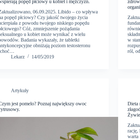
wspierają popęd płciowy u kobiet i mężczyzn.
zdrow
organ
Zaktualizowano, 06.09.2025. Libido – co wpływa
na popęd płciowy? Czy jakość twojego życia
Zaktu
ucierpiała z powodu twojego niskiego popędu
funda
płciowego? Cóż, zmniejszenie pożądania
równi
seksualnego u kobiet może wynikać z wielu
składn
powodów. Badania wykazały, że tabletki
w sta
antykoncepcyjne obniżają poziom testosteronu
rozpu
(choć…
ról, 
Lekarz
14/05/2019
Artykuły
Czym jest pomelo? Poznaj największy owoc
Dieta 
cytrusowy.
złagod
Żywi
Zaktu
rację,
warta 