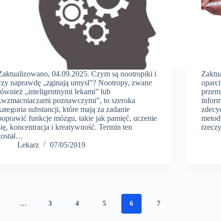
Zaktualizowano, 04.09.2025. Czym są nootropiki i
Zaktu
czy naprawdę „zginają umysł”? Nootropy, zwane
oparc
również „inteligentnymi lekami” lub
przem
„wzmacniaczami poznawczymi”, to szeroka
inform
kategoria substancji, które mają za zadanie
zdecyd
poprawić funkcje mózgu, takie jak pamięć, uczenie
metody
się, koncentracja i kreatywność. Termin ten
rzecz
został…
Lekarz
07/05/2019
…
3
4
5
6
7