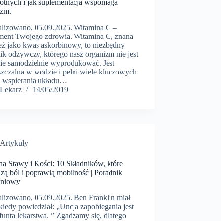
otnych i jak suplementacja wspomaga
izm.
alizowano, 05.09.2025. Witamina C –
ment Twojego zdrowia. Witamina C, znana
eż jako kwas askorbinowy, to niezbędny
ik odżywczy, którego nasz organizm nie jest
nie samodzielnie wyprodukować. Jest
szczalna w wodzie i pełni wiele kluczowych
od wspierania układu…
Lekarz
14/05/2019
Artykuły
na Stawy i Kości: 10 Składników, które
zą ból i poprawią mobilność | Poradnik
eniowy
alizowano, 05.09.2025. Ben Franklin miał
 kiedy powiedział: „Uncja zapobiegania jest
funta lekarstwa. ” Zgadzamy się, dlatego